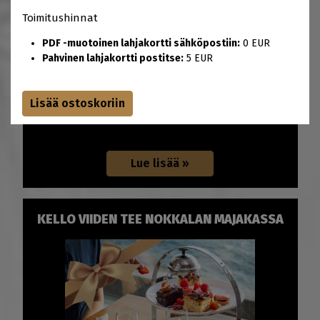
Toimitushinnat
PDF -muotoinen lahjakortti sähköpostiin:
0 EUR
Pahvinen lahjakortti postitse:
5 EUR
126 EUR
Pullo viiniä ja fondue kahdelle Nokkalan Majakassa,
Espoossa
KELLO VIIDEN TEE NOKKALAN MAJAKASSA