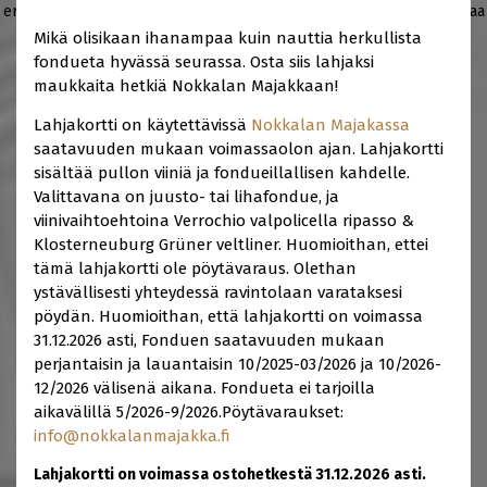
erikoistapahtumien sekä brunssien lahjakortit
. Lahjakortteja voi ostaa
myös suoraan ravintoloistamme ja hotelleistamme.
Mikä olisikaan ihanampaa kuin nauttia herkullista
fondueta hyvässä seurassa. Osta siis lahjaksi
maukkaita hetkiä Nokkalan Majakkaan!
Lahjakortti on käytettävissä
Nokkalan Majakassa
Kaikki kategoriat
Ravintolat
Hotellit
saatavuuden mukaan voimassaolon ajan. Lahjakortti
sisältää pullon viiniä ja fondueillallisen kahdelle.
Valittavana on juusto- tai lihafondue, ja
Tarjoukset
Tapahtumat
viinivaihtoehtoina Verrochio valpolicella ripasso &
Klosterneuburg Grüner veltliner. Huomioithan, ettei
tämä lahjakortti ole pöytävaraus. Olethan
ystävällisesti yhteydessä ravintolaan varataksesi
pöydän. Huomioithan, että lahjakortti on voimassa
FONDUEILLALLINEN KAHDELLE NOKKALAN
MAJAKASSA
31.12.2026 asti, Fonduen saatavuuden mukaan
perjantaisin ja lauantaisin 10/2025-03/2026 ja 10/2026-
12/2026 välisenä aikana. Fondueta ei tarjoilla
aikavälillä 5/2026-9/2026.Pöytävaraukset:
info@nokkalanmajakka.fi
Lahjakortti on voimassa ostohetkestä 31.12.2026 asti.